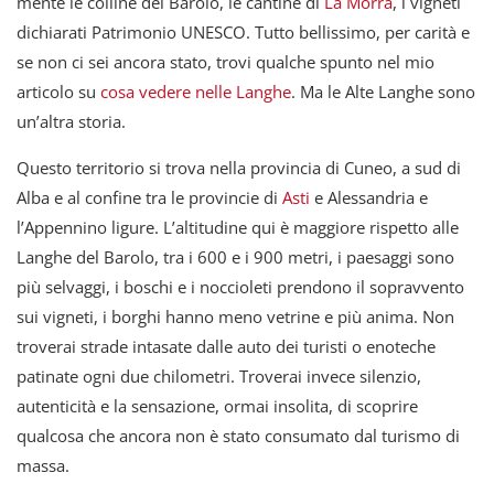
mente le colline del Barolo, le cantine di
La Morra
, i vigneti
dichiarati Patrimonio UNESCO. Tutto bellissimo, per carità e
se non ci sei ancora stato, trovi qualche spunto nel mio
articolo su
cosa vedere nelle Langhe
. Ma le Alte Langhe sono
un’altra storia.
Questo territorio si trova nella provincia di Cuneo, a sud di
Alba e al confine tra le provincie di
Asti
e Alessandria e
l’Appennino ligure. L’altitudine qui è maggiore rispetto alle
Langhe del Barolo, tra i 600 e i 900 metri, i paesaggi sono
più selvaggi, i boschi e i noccioleti prendono il sopravvento
sui vigneti, i borghi hanno meno vetrine e più anima. Non
troverai strade intasate dalle auto dei turisti o enoteche
patinate ogni due chilometri. Troverai invece silenzio,
autenticità e la sensazione, ormai insolita, di scoprire
qualcosa che ancora non è stato consumato dal turismo di
massa.