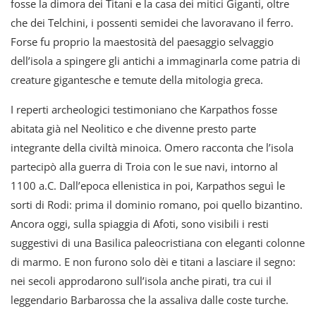
fosse la dimora dei Titani e la casa dei mitici Giganti, oltre
che dei Telchini, i possenti semidei che lavoravano il ferro.
Forse fu proprio la maestosità del paesaggio selvaggio
dell’isola a spingere gli antichi a immaginarla come patria di
creature gigantesche e temute della mitologia greca.
I reperti archeologici testimoniano che Karpathos fosse
abitata già nel Neolitico e che divenne presto parte
integrante della civiltà minoica. Omero racconta che l’isola
partecipò alla guerra di Troia con le sue navi, intorno al
1100 a.C. Dall’epoca ellenistica in poi, Karpathos seguì le
sorti di Rodi: prima il dominio romano, poi quello bizantino.
Ancora oggi, sulla spiaggia di Afoti, sono visibili i resti
suggestivi di una Basilica paleocristiana con eleganti colonne
di marmo. E non furono solo dèi e titani a lasciare il segno:
nei secoli approdarono sull’isola anche pirati, tra cui il
leggendario Barbarossa che la assaliva dalle coste turche.