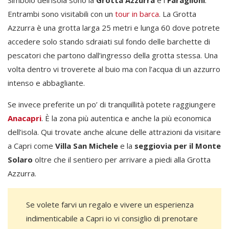
Simbolo dell’isola sono la
Grotta Azzurra
e i
Faraglioni
.
Entrambi sono visitabili con un
tour in barca
. La Grotta
Azzurra è una grotta larga 25 metri e lunga 60 dove potrete
accedere solo stando sdraiati sul fondo delle barchette di
pescatori che partono dall’ingresso della grotta stessa. Una
volta dentro vi troverete al buio ma con l’acqua di un azzurro
intenso e abbagliante.
Se invece preferite un po’ di tranquillità potete raggiungere
Anacapri
. È la zona più autentica e anche la più economica
dell’isola. Qui trovate anche alcune delle attrazioni da visitare
a Capri come
Villa San Michele
e la
seggiovia per il Monte
Solaro
oltre che il sentiero per arrivare a piedi alla Grotta
Azzurra.
Se volete farvi un regalo e vivere un esperienza
indimenticabile a Capri io vi consiglio di prenotare