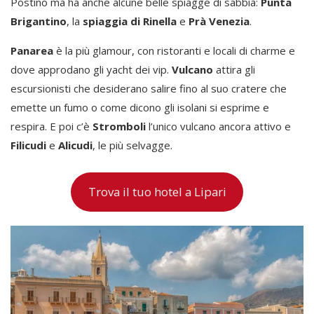
Postino ma ha anche alcune belle spiagge di sabbia:
Punta
Brigantino
, la
spiaggia di Rinella
e
Prà Venezia
.
Panarea
è la più glamour, con ristoranti e locali di charme e
dove approdano gli yacht dei vip.
Vulcano
attira gli
escursionisti che desiderano salire fino al suo cratere che
emette un fumo o come dicono gli isolani si esprime e
respira. E poi c’è
Stromboli
l’unico vulcano ancora attivo e
Filicudi
e
Alicudi
, le più selvagge.
Trova il tuo hotel a Lipari