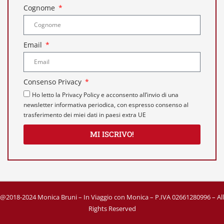
Cognome
Email
Consenso Privacy
Ho letto la Privacy Policy e acconsento all’invio di una
newsletter informativa periodica, con espresso consenso al
trasferimento dei miei dati in paesi extra UE
MI ISCRIVO!
@2018-2024 Monica Bruni – In Viaggio con Monica – P.IVA 02661280996 – All
Rights Reserved