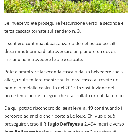
Se invece volete proseguire l’escursione verso la seconda e
terza cascata tornate sul sentiero n. 3.
Il sentiero continua abbastanza ripido nel bosco per altri
dieci minuti prima di attraversare un pianoro da dove si
iniziano ad intravedere le altre cascate.
Potete ammirare la seconda cascata da un belvedere che si
allarga sul sentiero mentre sulla terza cascata trovate un
ponte in metallo costruito nel 2014 in sostituzione del
precedente ponte in legno che era crollato ormai da tempo.
Da qui potete riscendere dal
sentiero n. 19
continuando il
percorso ad anello che riporta a Le Joux. Chi vuole può
proseguire verso il
Rifugio Deffeyes
a 2.494 metri e verso il
lago Bellacomba
che si raggiunge in atre 2 ore circa di