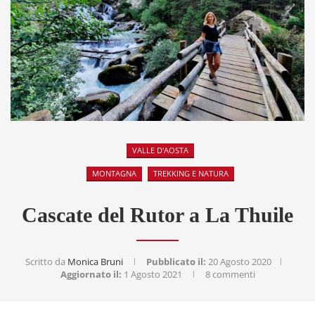
VALLE D'AOSTA
MONTAGNA
TREKKING E NATURA
Cascate del Rutor a La Thuile
Scritto da
Monica Bruni
Pubblicato il:
20 Agosto 2020
Aggiornato il:
1 Agosto 2021
8 commenti