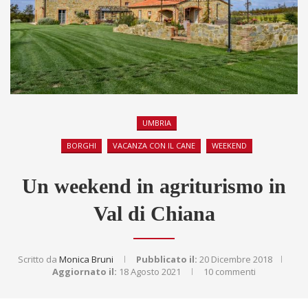
UMBRIA
BORGHI
VACANZA CON IL CANE
WEEKEND
Un weekend in agriturismo in
Val di Chiana
Scritto da
Monica Bruni
Pubblicato il:
20 Dicembre 2018
Aggiornato il:
18 Agosto 2021
10 commenti