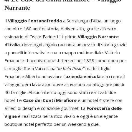
Narrante
Il
Villaggio Fontanafredda
a Serralunga d’Alba, un luogo
con oltre 160 anni di storia, è diventato, grazie all’estro
visionario di Oscar Farinetti, il primo
Villaggio Narrante
d’Italia
, dove ogni angolo racconta un pezzo di storia grazie
a pannelli informativi e a una mappa multimediale. Vittorio
Emanuele II acquistò questi terreni nel 1858 come dono per
la moglie Rosa Varcellana
“la bela Rosin”
ma fu il figlio
Emanuele Alberto ad avviare l’
azienda vinicola
e a creare il
villaggio per i lavoratori dove arrivarono ad alloggiare più di
40 famiglie. Al suo interno oggi sono stati realizzati due
hotel. Le
Case dei Conti Mirafiore
è un hotel 4 stelle con
arredi di design e colazione gourmet. La
Foresteria delle
Vigne
è realizzata nell’antico vivaio e oggi è un elegante
boutique hotel perfetto per un weekend a due.