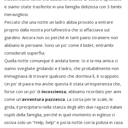
e siamo state trasferite in una famiglia deliziosa con 3 bimbi
meravigliosi.
Peccato che una notte un ladro abbia provato a entrare
proprio dalla nostra portafinestra che si affacciava sul
giardino. Ancora non so perché in tanti paesi straniere non
abbiano le persiane. Sono un po’ come il bidet, entrambi
considerati superflui.
Quella notte comunque è andata bene. Io e la mia amica ci
siamo svegliate gridando e il ladro, che probabilmente non
immaginava di trovare qualcuno che dormiva lì, è scappato.
Un po’ di paura ma anche questa è stata un’esperienza che,
forse con un po’ di
incoscienza
, abbiamo ricordato per anni
come un’
avventura pazzesca
. La corsa per le scale, le
grida, il precipitarsi nella stanza degli altri due ragazzi italiani
ospiti della famiglia, perché in quel momento in inglese ci
usciva solo un “Help, help” e poi la notte con la polizia in casa.