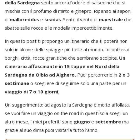
della Sardegna
sento ancora l’odore di salsedine che si
mischia con il profumo di mirto e ginepro. Ripenso ai sapori
di
malloreddus
e
seadas
. Sento il vento di
maestrale
che
sbatte sulle rocce e le modella impercettibilmente.
In questo post ti propongo un itinerario che ti poterà non
solo in alcune delle spiagge più belle al mondo. Incontrerai
borghi, città, rocce granitiche che sembrano scolpite.
Un
itinerario affascinante in 15 tappe nel Nord della
Sardegna da Olbia ad Alghero.
Puoi percorrerlo in
2 o 3
settimane
o scegliere di seguirne solo una parte per un
viaggio di 7 o 10 giorni
.
Un suggerimento: ad agosto la Sardegna è molto affollata,
se vuoi fare un viaggio on the road in quest’isola scegli un
altro mese. I miei preferiti sono
giugno
e
settembre
ma
grazie al suo clima puoi visitarla tutto l’anno.