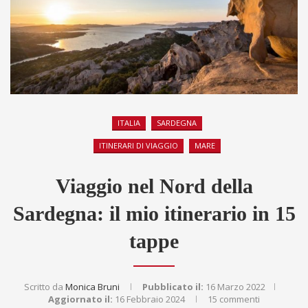
ITALIA
SARDEGNA
ITINERARI DI VIAGGIO
MARE
Viaggio nel Nord della
Sardegna: il mio itinerario in 15
tappe
Scritto da
Monica Bruni
Pubblicato il:
16 Marzo 2022
Aggiornato il:
16 Febbraio 2024
15 commenti