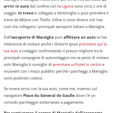
arrivi in auto
dal confine con la
Liguria
sono circa 2 ore di
viaggio.
In treno
è collegata a Ventimiglia o puoi prendere il
treno da Milano con Thello. Infine ci sono diversi voli low
cost che collegano i principali aeroporti italiani a Marsiglia.
Dall
’aeroporto di Marsiglia
puoi
affittare un auto
se hai
intenzione di visitare anche i dintorni (puoi
prenotare qui la
tua auto
a noleggio confrontando il prezzo migliore tra le
principali compagnie di autonoleggio) ma se pensi di visitare
solo Marsiglia ti consiglio di
prenotare un’hotel in centro
e
muoverti con i mezzi pubblici perché i parcheggi a Marsiglia
sono piuttosto costosi.
Se invece arrivi con la tua auto, come me, inserisci sul
navigatore
Place du Général de Gaulle
dove c’è un
comodo parcheggio sotterraneo a pagamento.
Per raggiungere il centro di Marsiglia dall’aeroporto