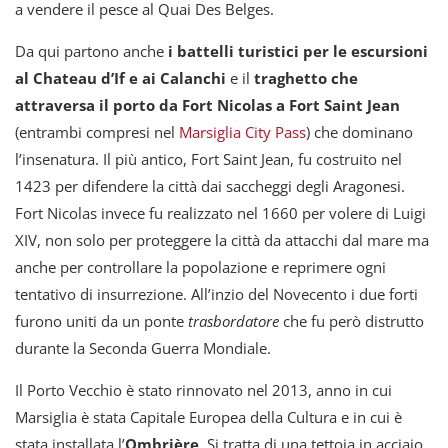
a vendere il pesce al Quai Des Belges.
Da qui partono anche
i battelli turistici per le escursioni
al Chateau d’If e ai Calanchi
e il
traghetto che
attraversa il porto da Fort Nicolas a Fort Saint Jean
(entrambi compresi nel
Marsiglia City Pass
) che dominano
l’insenatura. Il più antico, Fort Saint Jean, fu costruito nel
1423 per difendere la città dai saccheggi degli Aragonesi.
Fort Nicolas invece fu realizzato nel 1660 per volere di Luigi
XIV, non solo per proteggere la città da attacchi dal mare ma
anche per controllare la popolazione e reprimere ogni
tentativo di insurrezione. All’inzio del Novecento i due forti
furono uniti da un ponte
trasbordatore
che fu però distrutto
durante la Seconda Guerra Mondiale.
Il Porto Vecchio è stato rinnovato nel 2013, anno in cui
Marsiglia è stata Capitale Europea della Cultura e in cui è
stata installata l’
Ombrière
. Si tratta di una tettoia in acciaio