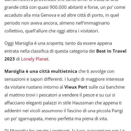
grande città con quasi 900.000 abitanti e forse, un po’ come
accaduto alla mia Genova e ad altre città di porto, in quel
periodo non aveva ancora, almeno nell’immaginario
collettivo, quell’allure che oggi attira i visitatori.
Oggi Marsiglia è una
scoperta,
tanto da essere appena
entrata nella classifica di questa categoria dei
Best in Travel
2023
di
Lonely Planet
.
Marsiglia è una città multietnica
che ti avvolge con
sensazioni e sapori differenti. I luoghi di maggiore interesse
da visitare ruotano intorno al
Vieux Port
sulle cui banchine
al mattino trovi i pescatori a vendere il pesce e su cui si
affacciano eleganti palazzi in stile Haussman che appena ti
addentri nei vicoli assumono il fascino di una piccola Parigi
un po’ sgarruppata, meno perfetta ma piena di vita.
Di Marsiglia ho amato i contrasti, la luce, passeggiare per Le