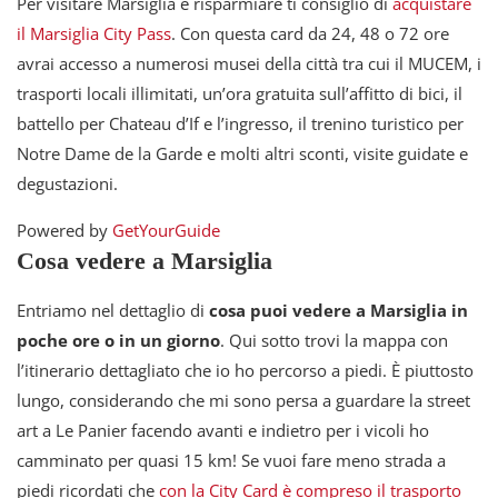
Per visitare Marsiglia e risparmiare ti consiglio di
acquistare
il Marsiglia City Pass
. Con questa card da 24, 48 o 72 ore
avrai accesso a numerosi musei della città tra cui il MUCEM, i
trasporti locali illimitati, un’ora gratuita sull’affitto di bici, il
battello per Chateau d’If e l’ingresso, il trenino turistico per
Notre Dame de la Garde e molti altri sconti, visite guidate e
degustazioni.
Powered by
GetYourGuide
Cosa vedere a Marsiglia
Entriamo nel dettaglio di
cosa puoi vedere a Marsiglia in
poche ore o in un giorno
. Qui sotto trovi la mappa con
l’itinerario dettagliato che io ho percorso a piedi. È piuttosto
lungo, considerando che mi sono persa a guardare la street
art a Le Panier facendo avanti e indietro per i vicoli ho
camminato per quasi 15 km! Se vuoi fare meno strada a
piedi ricordati che
con la City Card è compreso il trasporto