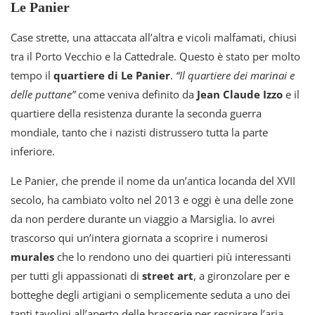
Le Panier
Case strette, una attaccata all’altra e vicoli malfamati, chiusi
tra il Porto Vecchio e la Cattedrale. Questo è stato per molto
tempo il
quartiere di Le Panier
.
“Il quartiere dei marinai e
delle puttane”
come veniva definito da
Jean Claude Izzo
e il
quartiere della resistenza durante la seconda guerra
mondiale, tanto che i nazisti distrussero tutta la parte
inferiore.
Le Panier, che prende il nome da un’antica locanda del XVII
secolo, ha cambiato volto nel 2013 e oggi è una delle zone
da non perdere durante un viaggio a Marsiglia. Io avrei
trascorso qui un’intera giornata a scoprire i numerosi
murales
che lo rendono uno dei quartieri più interessanti
per tutti gli appassionati di
street art
, a gironzolare per e
botteghe degli artigiani o semplicemente seduta a uno dei
tanti tavolini all’aperto delle brasserie per respirare l’aria