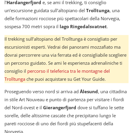
l’
Hardangerfjord
e, se ami il trekking, ti consiglio
un’escursione guidata sull’altopiano del
Trolltunga
, una
delle formazioni rocciose più spettacolari della Norvegia,
sospesa 700 metri sopra il
lago Ringedalsvatnet
.
Il trekking sull’altopiano del Trolltunga è consigliato per
escursionisti esperti. Vedrai dei panorami mozzafiato ma
dovrai percorrere una via ferrata ed è consigliabile scegliere
un percorso guidato. Se ami le esperienza adrenaliniche ti
consiglio il
percorso il teleferica tra le montagne del
Trolltunga
che puoi acquistare su Get Your Guide.
Proseguendo verso nord si arriva ad
Ålesund
, una cittadina
in stile Art Nouveau e punto di partenza per visitare i fiordi
del Nord-ovest e il
Gierangerfjord
dove si tuffano le sette
sorelle, delle altissime cascate che precipitano lungo le
pareti rocciose di uno dei fiordi più stupefacenti della
Norvegia.