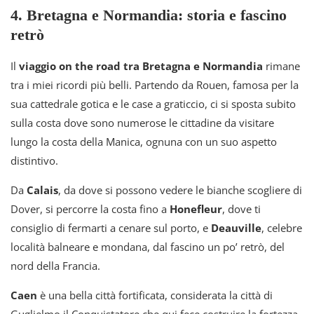
4. Bretagna e Normandia: storia e fascino
retrò
Il
viaggio on the road tra Bretagna e Normandia
rimane
tra i miei ricordi più belli. Partendo da Rouen, famosa per la
sua cattedrale gotica e le case a graticcio, ci si sposta subito
sulla costa dove sono numerose le cittadine da visitare
lungo la costa della Manica, ognuna con un suo aspetto
distintivo.
Da
Calais
, da dove si possono vedere le bianche scogliere di
Dover, si percorre la costa fino a
Honefleur
, dove ti
consiglio di fermarti a cenare sul porto, e
Deauville
, celebre
località balneare e mondana, dal fascino un po’ retrò, del
nord della Francia.
Caen
è una bella città fortificata, considerata la città di
Guglielmo il Conquistatore che qui fece costruire la fortezza