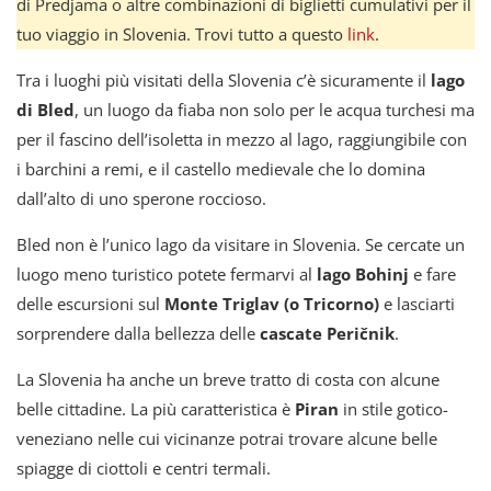
di Predjama o altre combinazioni di biglietti cumulativi per il
tuo viaggio in Slovenia. Trovi tutto a questo
link
.
Tra i luoghi più visitati della Slovenia c’è sicuramente il
lago
di Bled
, un luogo da fiaba non solo per le acqua turchesi ma
per il fascino dell’isoletta in mezzo al lago, raggiungibile con
i barchini a remi, e il castello medievale che lo domina
dall’alto di uno sperone roccioso.
Bled non è l’unico lago da visitare in Slovenia. Se cercate un
luogo meno turistico potete fermarvi al
lago Bohinj
e fare
delle escursioni sul
Monte Triglav (o Tricorno)
e lasciarti
sorprendere dalla bellezza delle
cascate Peričnik
.
La Slovenia ha anche un breve tratto di costa con alcune
belle cittadine. La più caratteristica è
Piran
in stile gotico-
veneziano nelle cui vicinanze potrai trovare alcune belle
spiagge di ciottoli e centri termali.