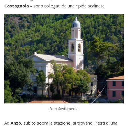
Castagnola
– sono collegati da una ripida scalinata.
Foto @wikimedia
Ad
Anzo
, subito sopra la stazione, si trovano i resti di una